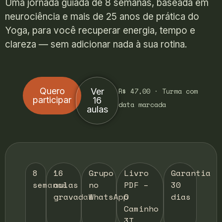
Uma jornada guiada de 8 semanas, baseada em
neurociência e mais de 25 anos de prática do
Yoga, para você recuperar energia, tempo e
clareza — sem adicionar nada à sua rotina.
Quero
R$ 47,00 · Turma com
Ver
participar
16
data marcada
aulas
8
16
Grupo
Livro
Garantia
semanas
aulas
no
PDF –
30
gravadas
WhatsApp
O
dias
Caminho
3T