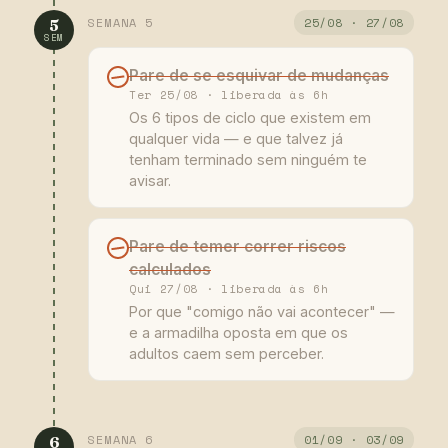
SEMANA 5
25/08 · 27/08
5
SEM
Pare de se esquivar de mudanças
Ter 25/08 · liberada às 6h
Os 6 tipos de ciclo que existem em
qualquer vida — e que talvez já
tenham terminado sem ninguém te
avisar.
Pare de temer correr riscos
calculados
Qui 27/08 · liberada às 6h
Por que "comigo não vai acontecer" —
e a armadilha oposta em que os
adultos caem sem perceber.
SEMANA 6
01/09 · 03/09
6