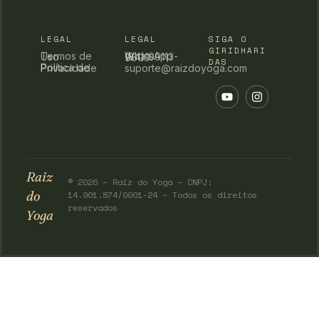
LEGAL
LEGAL
SIGA O
GIRIDHARI
Termos de Uso
WhatsApp (84) 99113-9609
DAS
Política de Privacidade
suporte@raizdoyoga.com
Raiz
© 2026 – Raiz do Yoga – CNPJ:
do
14.901.874/0001-24 – Todos os direitos
reservados
Yoga