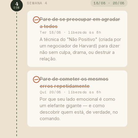
SEMANA 4
18/08 · 20/08
4
SEM
Pare de se preocupar em agradar
a todos
Ter 18/08 · liberada às 6h
A técnica do "Não Positivo" (criada por
um negociador de Harvard) para dizer
não sem culpa, drama, ou destruir a
relação.
Pare de cometer os mesmos
erros repetidamente
Qui 20/08 · liberada às 6h
Por que seu lado emocional é como
um elefante gigante — e como
descobrir quem está, de verdade, no
comando.