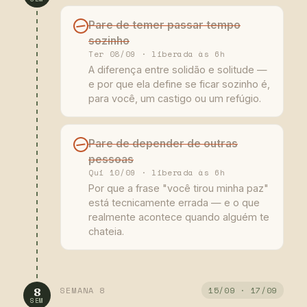
Pare de temer passar tempo
sozinho
Ter 08/09 · liberada às 6h
A diferença entre solidão e solitude —
e por que ela define se ficar sozinho é,
para você, um castigo ou um refúgio.
Pare de depender de outras
pessoas
Qui 10/09 · liberada às 6h
Por que a frase "você tirou minha paz"
está tecnicamente errada — e o que
realmente acontece quando alguém te
chateia.
SEMANA 8
15/09 · 17/09
8
SEM